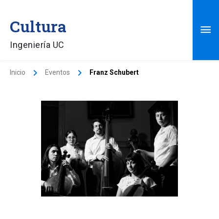
Ir
Me
al
Cultura
contenido
pri
Ingeniería UC
Inicio
Eventos
Franz Schubert