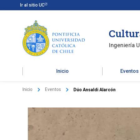
Ir
Ir al sitio UC
al
contenido
Cultur
Ingeniería 
Inicio
Eventos
Inicio
Eventos
Dúo Ansaldi Alarcón