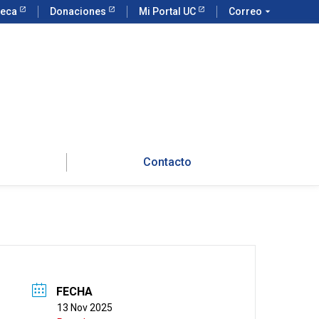
teca
Donaciones
Mi Portal UC
Correo
arrow_drop_down
Contacto
FECHA
13 Nov 2025