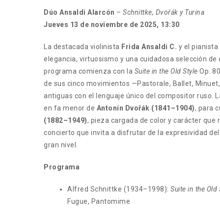
Dúo Ansaldi Alarcón
–
Schnittke, Dvořák y Turina
Jueves 13 de noviembre de 2025, 13:30
La destacada violinista
Frida Ansaldi C.
y el pianista
elegancia, virtuosismo y una cuidadosa selección de o
programa comienza con la
Suite in the Old Style
Op. 8
de sus cinco movimientos —Pastorale, Ballet, Minue
antiguas con el lenguaje único del compositor ruso. L
en fa menor de
Antonín Dvořák (1841–1904)
, para 
(1882–1949)
, pieza cargada de color y carácter que r
concierto que invita a disfrutar de la expresividad del
gran nivel.
Programa
Alfred Schnittke (1934–1998):
Suite in the Old 
Fugue, Pantomime