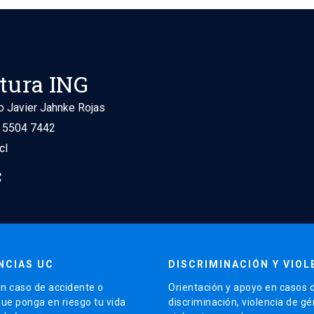
tura ING
o Javier Jahnke Rojas
9 5504 7442
cl
NCIAS UC
DISCRIMINACIÓN Y VIOL
n caso de accidente o
Orientación y apoyo en casos 
que ponga en riesgo tu vida
discriminación, violencia de g