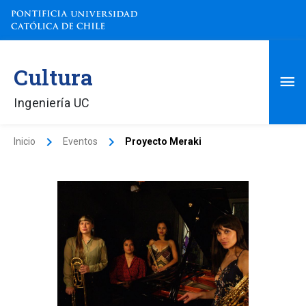
Ir
al
contenido
Me
Cultura
pri
Ingeniería UC
Inicio
Eventos
Proyecto Meraki